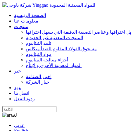
الصفحة الرئيسية
معلومات عنا
منتجات
 اختراقها وعناصر التصفية الدقيقة التي يسهل اختراقها
المنتجات المعدنية غير الحديدية
تلبيد التيتانيوم
مسحوق الفولاذ المقاوم للصدأ متكلس
مواد التيتانيوم
أجزاء معالجة التيتانيوم
المواد المعدنية الأخرى والإنتاج
خبر
اخبار الصناعة
أخبار الشركة
عهد
اتصل بنا
ردود الفعل
لغة
عربي
English