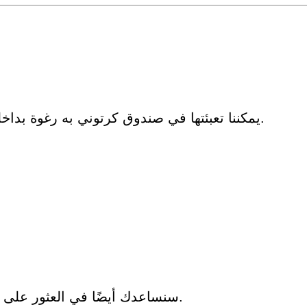
يمكننا تعبئتها في صندوق كرتوني به رغوة بداخله أو صندوق خشب رقائقي حسب الكمية وطلبك.
سنساعدك أيضًا في العثور على أرخص وسيلة شحن لبلدك ، مع توفير الرسوم لك.