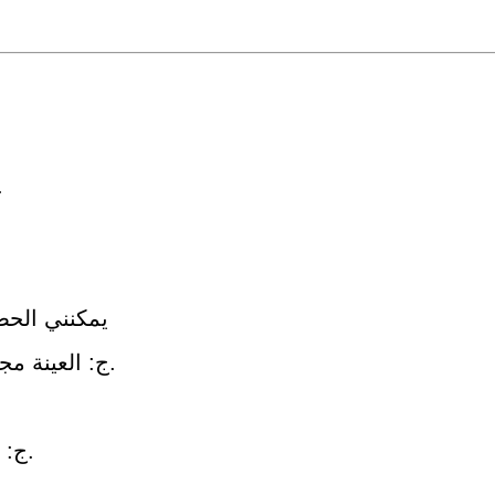
ج: شركتنا لديها مصنعها الخا
ج: موك شركتنا هو 
Q3.Can يمكنني
ج: العينة مجانية ، ولكن يتم دفع تكلفة شحن العينة من قبل العميل.
ج: سننهي الإنتاج في غضون 15-25 يوم من استلام الإيداع.