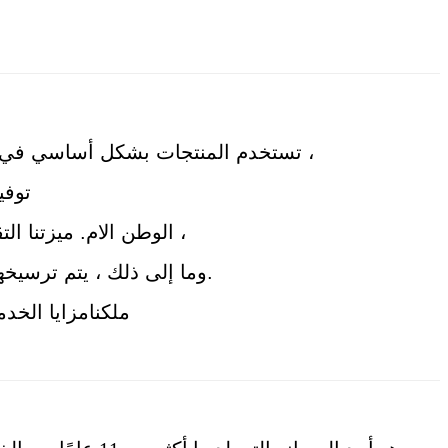
تستخدم المنتجات بشكل أساسي في صناعات حماية البيئة مثل معالجة مياه الصرف الصحي وتنقية الغاز وتنقية مياه الصرف الصناعي وما إلى ذلك ،
توفي
الوطن الام. ميزتنا التقنية منتجات سلسلة طاقة الهيدروجين المطورة حديثًا ، وتصنيع طاقة الهيدروجين ، ومركبات طاقة الهيدروجين ،
وما إلى ذلك ، يتم ترسيخها بعمق في صناعة التكنولوجيا الناشئة وتصبح مؤسسة قائمة على التكنولوجيا مع شعور بالمسؤولية الاجتماعية.
ملكنا
مزايا الخدم