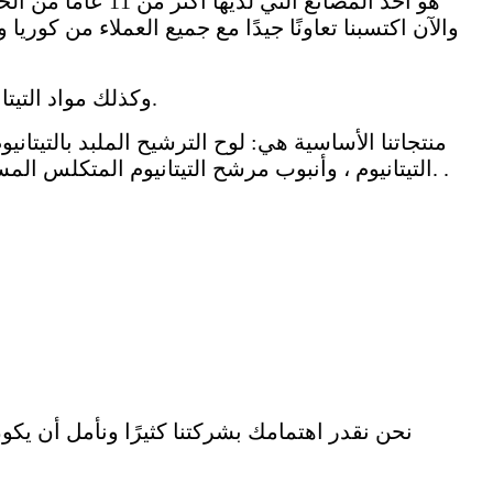
هو أحد المصانع التي لديها أكثر من 11 عامًا من الخبرة في مواد التيتانيوم المسامية ، ولديها فريق مراقبة الجودة وفريق المبيعات والأبحاث و
نحن مورد صيني نموذجي ، نصدر بشكل احترافي وفقًا لمعايير ASTM ، GB ، AMS ، وكذلك مواد التيتانيوم المسامية غير القياسية.
منتجاتنا الأساسية هي: لوح الترشيح الملبد بالتيتانيو
التيتانيوم ، وأنبوب مرشح التيتانيوم المتكلس المسامي ، وأنبوب تصفية مسحوق الفولاذ المقاوم للصدأ ، وشبكة أسلاك الفولاذ المقاوم للصدأ الملبدة وما إلى ذلك. .
نحن نقدر اهتمامك بشركتنا كثيرًا ونأمل أن يكو