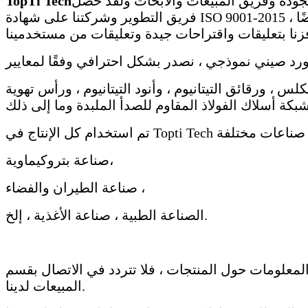
لقد حصل
TopTi Tech
فريق التطوير وشركتنا على شهادة ISO 9001-2015 ، والآن اكتسبنا تعاونًا جيدًا مع جميع العملاء من كوريا وإيران وأوروبا وأمريكا والعديد من البلدان المختلفة. وأيضًا
كلس ، ورقائق التيتانيوم ، وأنود التيتانيوم ، ورأس تهوية
صناعة بتروكيماوية،
صناعة الطيران والفضاء ،
الصناعة الطبية ، صناعة الأغذية ، إلخ.
 المعلومات حول المنتجات ، فلا تتردد في الاتصال بقسم
المبيعات لدينا.