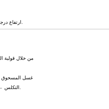
ارتفاع درجة الحرارة وشخصية مقاومة درجات الحرارة المنخفضة.
من خلال قولبة ا
2. غسل المسحوق
التكلس ← التسوية الصلبة ← الطعم ← سدادة اللحام ← العبوة.