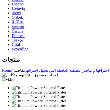
Español
Lietuvių
suomi
O'zbek
한국어
hrvatski
Čeština
Deutsch
Türkçe
Català
slovenčina
منتجات
ختراقها وعناصر التصفية الدقيقة التي يسهل اختراقها
/
تفاصيل
/
Home